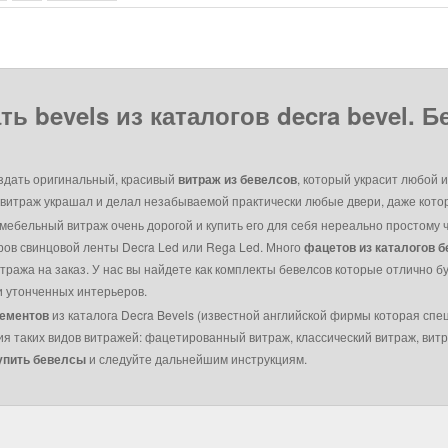
ть bevels из каталогов decra bevel.
здать оригинальный, красивый
витраж из бевелсов
, который украсит любой 
итраж украшал и делал незабываемой практически любые двери, даже которы
мебельный витраж очень дорогой и купить его для себя нереально простому ч
ов свинцовой ленты Decra Led или Rega Led. Много
фацетов из каталогов 
ража на заказ. У нас вы найдете как комплекты бевелсов которые отлично б
и утонченных интерьеров.
ементов
из каталога Decra Bevels (известной английской фирмы которая сп
ия таких видов витражей: фацетированный витраж, классический витраж, вит
упить бевелсы
и следуйте дальнейшим инструкциям.