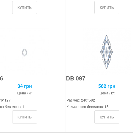
6
DB 097
34 грн
562 грн
Цена / кг:
Цена / кг:
76*127
Размер: 240*582
во бевелсов: 1
Количество бевелсов: 15