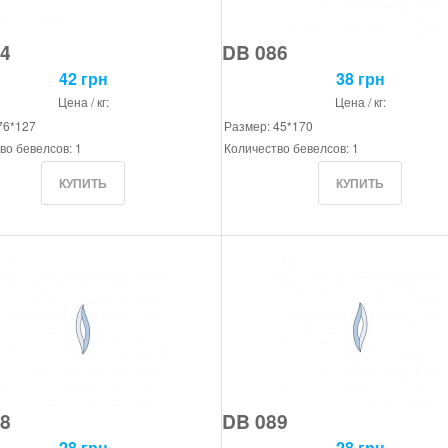
4
DB 086
42 грн
38 грн
Цена / кг:
Цена / кг:
76*127
Размер: 45*170
во бевелсов: 1
Количество бевелсов: 1
8
DB 089
28 грн
28 грн