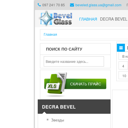
097 241 70 85
beveled.glass.ua@gmail.com
ГЛАВНАЯ
DECRA BEVEL
Главная
ПОИСК ПО САЙТУ
В н
4
10
DECRA BEVEL
Звезды