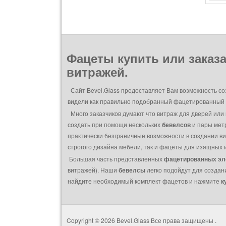
Фацеты купить или заказа
витражей.
Сайт Bevel.Glass предоставляет Вам возможность со
видели как правильно подобранный фацетированный в
Много заказчиков думают что витраж для дверей или 
создать при помощи нескольких
бевелсов
и пары метр
практически безграничные возможности в создании вит
строгого дизайна мебели, так и фацеты для изящных 
Большая часть представленных
фацетированных эл
витражей). Наши
бевелсы
легко подойдут для создан
найдите необходимый комплект фацетов и нажмите
к
Copyright © 2026 Bevel.Glass Все права защищены
.