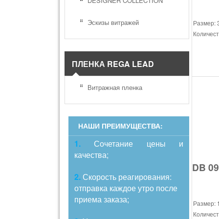
DESIGNER COLLECTION
Эскизы витражей
Размер: 
Количест
ПЛЕНКА REGA LEAD
Витражная пленка
НАШИ ПРЕИМУЩЕСТВА:
1.
Сочетание цены и
качества;
DB 09
2.
Скорость реагирования:
отправка каждое утро после
приема заказа;
Размер: 
Количест