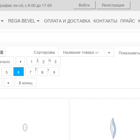
Войти
Регистрация
График: пн-сб, с 9-00 до 17-00
REGA BEVEL
ОПЛАТА И ДОСТАВКА
КОНТАКТЫ
ПРАЙС
Сортировка
Название товара +/-
Показывать
Цена товара
ачало
1
2
3
Порядок
5
6
7
8
9
В конец