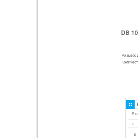
DB 10
Размер: 
Количест
В н
4
10