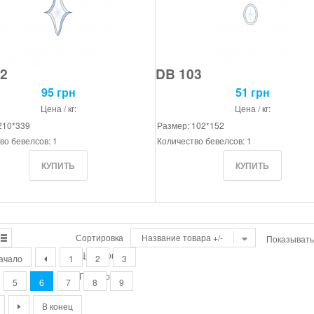
2
DB 103
95 грн
51 грн
Цена / кг:
Цена / кг:
210*339
Размер: 102*152
во бевелсов: 1
Количество бевелсов: 1
Сортировка
Название товара +/-
Показывать
Цена товара
ачало
1
2
3
Порядок
5
6
7
8
9
В конец